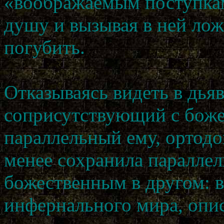
«воображаемым поступкам
душу и вызывая в ней лож
погубить.
Отказываясь видеть в дья
соприсутствующий с бож
параллельный ему, ортодо
менее сохранила паралле
божественным в другом: в
инфернального мира, опи