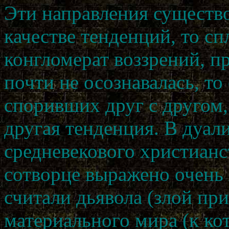
Эти направления существо
качестве тенденций, то с
конгломерат воззрений, п
почти не осознавалась, то
споривших друг с другом, 
другая тенденция. В дуал
средневекового христианс
сотворце выражено очень я
считали дьявола (злой пр
материального мира (к ко