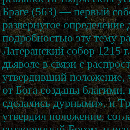
Браге (563) — первый соб
развернутое определение д
подробностью эту тему р
Латеранский собор 1215 г
дьяволе в связи с распрос
утвердивший положение, 
от Бога созданы благими, 
сделались дурными», и Тр
утвердил положение, согл
сотворенный Богом, и осуд