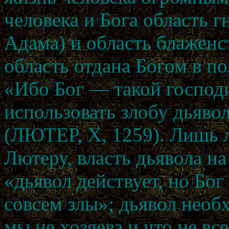
человека и Бога область г
Адама) и область блаженст
область отдана Богом в п
«Ибо Бог — такой господи
использовать злобу дьявол
(ЛЮТЕР, X, 1259). Лишь 
Лютеру, власть дьявола н
«дьявол действует, но Бог
совсем злы»; дьявол необ
мы не хозяева и что не вс