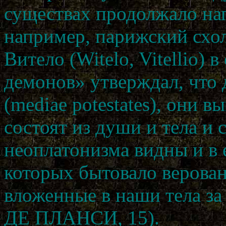
существах продолжало нап
например, парижский схо
Витело (Witelo, Vitellio) 
демонов» утверждал, что
(mediae potestates), они в
состоят из души и тела и
неоплатонизма видны и в 
которых бытовало верова
вложенные в наши тела з
ДЕ ПЛАНСИ, 15).