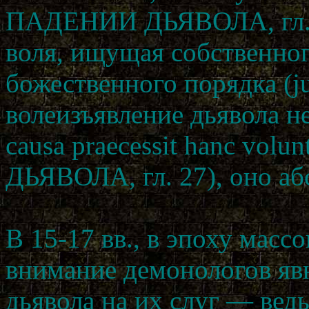
ПАДЕНИИ ДЬЯВОЛА, гл. 4
воля, ищущая собственно
божественного порядка (ju
волеизъявление дьявола н
causa praecessit hanc vo
ДЬЯВОЛА, гл. 27), оно аб
В 15-17 вв., в эпоху масс
внимание демонологов явн
дьявола на их слуг — ведь