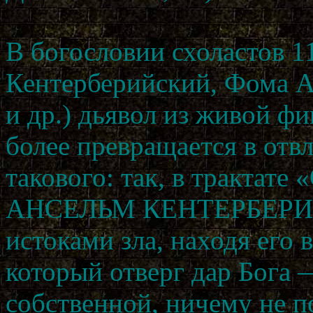
В богословии схоластов 1
Кентерберийский, Фома А
и др.) дьявол из живой фи
более превращается в отв
такового: так, в трактате
АНСЕЛЬМ КЕНТЕРБЕРИЙС
истоками зла, находя его 
который отверг дар Бога 
собственной, ничему не 