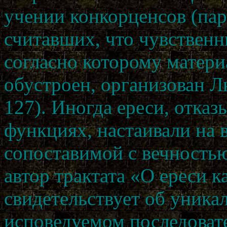
учении конкорценсов (пар
считавших, что чувственн
согласно которому матери
обустроен, организован 
127). Иногда ереси, отказ
функциях, настаивали на в
сопоставимой с вечность
автор трактата «О ереси к
свидетельствует об уника
исповедуемом последоват