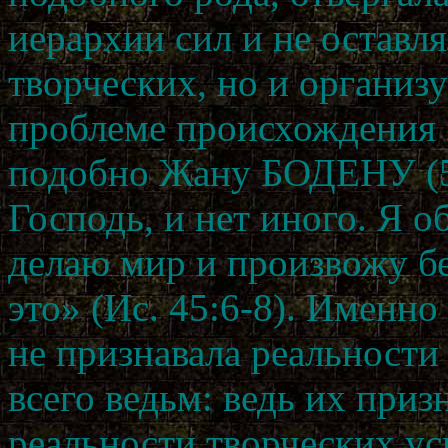
иерархии сил и не оставля
творческих, но и органи
проблеме происхождения з
подобно Жану БОДЕНУ (5)
Господь, и нет иного. Я о
делаю мир и произвожу бе
это» (Ис. 45:6-8). Именно
не признавала реальности
всего ведьм: ведь их при
реальности творческих ус