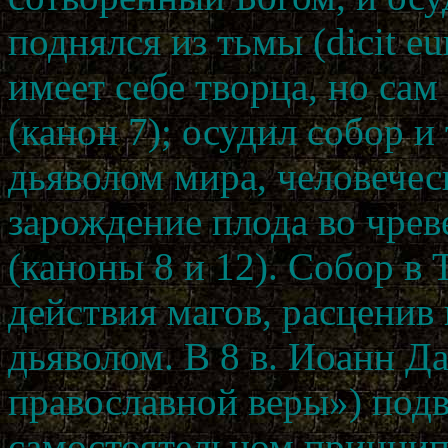
поднялся из тьмы (dicit eu
имеет себе творца, но сам
(канон 7); осудил собор и 
дьяволом мира, человеческ
зарождение плода во чре
(каноны 8 и 12). Собор в
действия магов, расценив
дьяволом. В 8 в. Иоанн Д
православной веры») подв
самостоятельном принципе