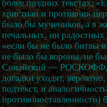
более поздних текстах: «
христиан и противник церк
было бы мучеников, а в ж
печальных, ни радостных 
«если бы не было битвы и
не было бы короны, не бы
Синайский — РОСКОФФ, I
догадки уходят, вероятно
подтекст, и аналогичност
противопоставленности) б