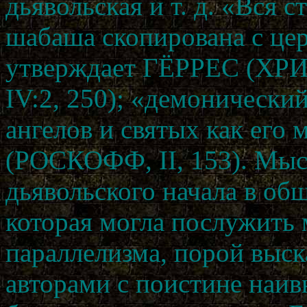
дьявольская и т. д. «Вся 
шабаша скопирована с це
утверждает ГЁРРЕС (
IV:2, 250); «демонически
ангелов и святых как его 
(РОСКОФФ, II, 153). Мыс
дьявольского начала в об
которая могла послужить 
параллелизма, порой выс
авторами с поистине наи