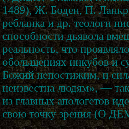
1489), Ж. Боден, П. Ланкр
ребланка и др. теологи ни
способности дьявола вме
реальность, что проявляло
обольщениях инкубов и су
Божий непостижим, и сила
неизвестна людям», — та
из главных апологетов ид
свою точку зрения (О 