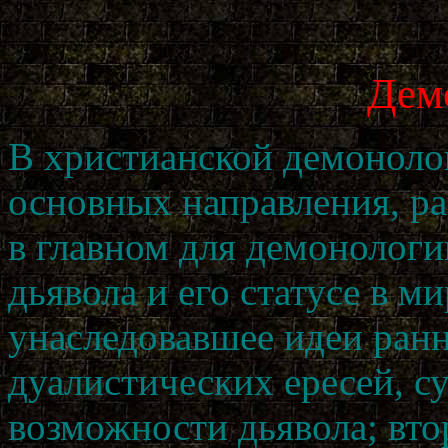
Дем
В христианской демоноло
основных направления, р
в главном для демонологи
дьявола и его статусе в м
унаследовавшее идеи ран
дуалистических ересей, с
возможности дьявола; вто