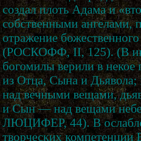
создал плоть Адама и «вт
собственными ангелами, 
отражение божественного
(РОСКОФФ, II, 125). (В 
богомилы верили в некое
из Отца, Сына и Дьявола;
над вечными вещами, дья
и Сын — над вещами не
ЛЮЦИФЕР, 44). В ослабле
творческих компетенции Б