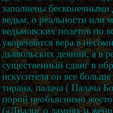
заполнены бесконечными 
ведьм, о реальности или
ведьмовских полетов по во
укореняется вера в несо
дьявольских деяний, а в р
существенный сдвиг в обр
искусителя он все больше
тирана, палача ( Палача Б
порой необъяснимо жесто
(«Диалог о ламиях и жен