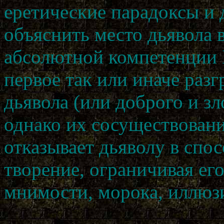
еретические парадоксы и
объяснить место дьявола 
абсолютной компетенции Б
первое так или иначе разг
дьявола (или доброго и зл
однако их сосуществовани
отказывает дьяволу в спо
творение, ограничивая ег
мнимости, морока, иллюз