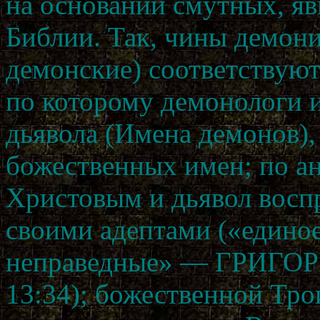
на основании смутных, яв
Библии. Так, чины демон
демонские) соответствуют
по которому демонологи и
дьявола (Имена демонов), 
божественных имен; по а
Христовым и дьявол воспр
своими адептами («единое
неправедные» — ГРИГ
13:34); божественной Тро