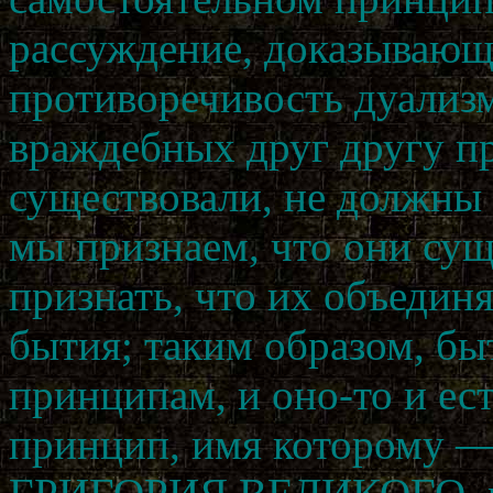
рассуждение, доказывающ
противоречивость дуализм
враждебных друг другу п
существовали, не должны 
мы признаем, что они су
признать, что их объедин
бытия; таким образом, б
принципам, и оно-то и ес
принцип, имя которому —