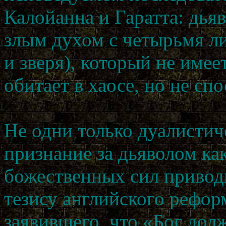
Калойанна и Гаратта: дья
злым духом с четырьмя л
и зверя), который не имеет 
обитает в хаосе, но не с
Не одни только дуалистич
признание за дьяволом ка
божественных сил привод
тезису английского рефор
заявившего, что «Бог дол