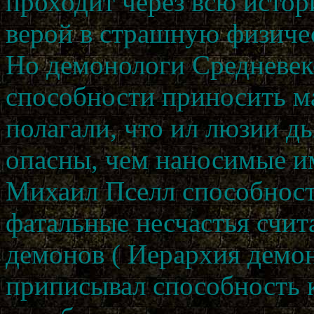
проходит через всю истор
верой в страшную физичес
Но демонологи Средневеко
способности приносить ма
полагали, что ил люзии д
опасны, чем наносимые им
Михаил Пселл способност
фатальные несчастья счит
демонов ( Иерархия демо
приписывал способность к