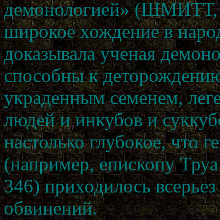
демонологией» (ШМИТТ, 3
широкое хождение в народ
доказывала ученая демоно
способны к деторождению
украденным семенем, лег
людей и инкубов и сукку
настолько глубокое, что 
(например, епископу Тру
346) приходилось всерьез
обвинений.