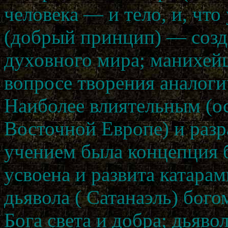
человека — и тело, и, что
(добрый принцип) — созд
духовного мира; манихейцы
вопросе творения аналоги
Наиболее влиятельным (о
Восточной Европе) и раз
учением была концепция б
усвоена и развита катарами
дьявола ( Сатанаэль) бого
Бога света и добра; дьяв