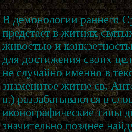
В демонологии раннего Ср
предстает в житиях святых
живостью и конкретность
для достижения своих це
не случайно именно в текс
знаменитое житие св. Ант
в.) разрабатываются в сл
иконографические типы д
значительно позднее найд