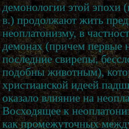
демонологии этой эпохи (
в.) продолжают жить пред
неоплатонизму, в частнос
демонах (причем первые н
последние свирепы, бессл
подобны животным), котор
христианской идеей падши
оказало влияние на неопл
Восходящее к неоплатони
как промежуточных между