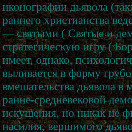
иконографии дьявола (так
раннего христианства вед
— святыми ( Святые и де
стратегическую игру ( Бор
имеет, однако, психологич
выливается в форму грубо
вмешательства дьявола в 
ранне-средневековой дем
искушения, но никак не ф
насилия, вершимого дьяво