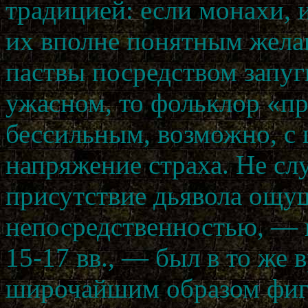
традицией: если монахи, 
их вполне понятным жела
паствы посредством запуг
ужасном, то фольклор «п
бессильным, возможно, с 
напряжение страха. Не сл
присутствие дьявола ощу
непосредственностью, — 
15-17 вв., — был в то же 
широчайшим образом фигу